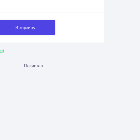
В корзину
се)
Пакистан