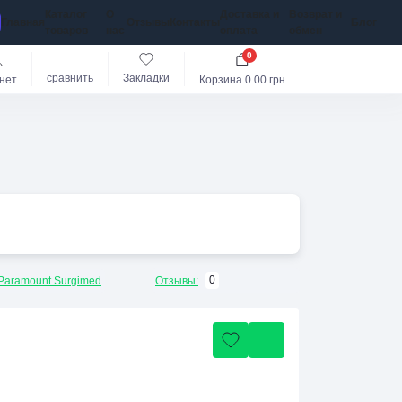
Каталог
О
Доставка и
Возврат и
Главная
Отзывы
Контакты
Блог
товаров
нас
оплата
обмен
0
сравнить
Закладки
нет
Корзина
0.00 грн
0
Paramount Surgimed
Отзывы: