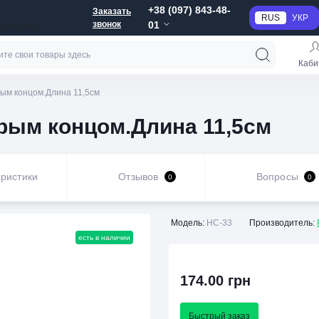
+38 (097) 843-48-
Заказать
RUS
УКР
звонок
01
пречное
Каби
ым концом.Длина 11,5см
рым концом.Длина 11,5см
ристики
Отзывов
Вопросы
0
0
Модель:
НС-33
Производитель:
есть в наличии
174.00 грн
Быстрый заказ