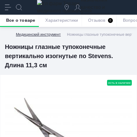
качество и
безупречное
Все о товаре
Характеристики
Отзывов
Вопро
0
обслуживание
Медицинский инструмент
Ножницы глазные тупоконечные вертика
Ножницы глазные тупоконечные
вертикально изогнутые по Stevens.
Длина 11,3 см
есть в наличии