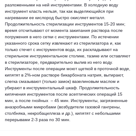
разложенными на ней инструментами. В холодную воду
инструмент класть нельзя, так как выделяющийся при
нагревании ее кислород быстро окисляет металл.
Продолжительность стерилизации инструментов 15-20 мин;
время отсчитывают от момента закипания раствора после
погружения в него сетки с инструментами. По истечении
указанного срока сетку извлекают из стерилизатора и, как
только стечет с инструментов вода, их раскладывают на
стерильном инструментальном столике, тазике или оставляют
в стерилизаторе, предварительно вылив из него воду.
Инструменты после операции моют щеткой в проточной воде,
кипятят в 2%-ном растворе бикарбоната натрия, вытирают,
слегка смазывают (только замок) вазелиновым маслом и
убирают в инструментальный шкаф. Продолжительность
кипячения инструментов после асептических операций 15
мин, а после гнойных – 45 мин. Инструменты, загрязненные
анаэробными микробами (возбудители газовой гангрены,
столбняка, некробациллеза и др.), кипятят с небольшими
перерывами 2-3 раза по 30 мин.