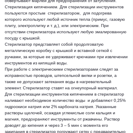
обвёртывают марлей для предохранения от затупления.
Стерилизация кипячением. Для стерилизации инструментов
пользуются простым стерилизатором, для подогрева
которого используют любой источник тепла (примус, газовую
плиту, электроплитку и т. д.), или электрическим. При
отсутствии стерилизатора используют любую эмалированную
посуду с крышкой.
Стерилизатор представляет собой продолговатую
металлическую коробку с крышкой и вставной сеткой с
ручками, за которые ее удерживают крючками при извлечении
инструментов из кипящей воды.
При работе с электрическими стерилизаторами следят за
исправностью проводов, штепсельной вилки и розетки, а
также не допускают затекания воды в нагревательный
элемент. Стерилизатор ставят на огнеупорный материал.
Для стерилизации инструментов кипячением в стерилизатор
наливают необходимое количество воды и добавляют 0,25%
гидроокиси натрия или 2% карбоната натрия. Указанные
растворы щелочей, осаждая углекислые соли кальция и
магния, предохраняют инструменты от ржавчины. Раствор
доводят до кипения и через 3 – 5 мин с момента его
закипания в стерилизатор погружают сетку с предварительно