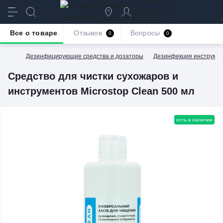
качество и
безупречное
Все о товаре
Отзывов
Вопросы
0
0
обслуживание
Дезинфицирующие средства и дозаторы
Дезинфекция инструме
Средство для чистки сухожаров и
инструментов Microstop Clean 500 мл
есть в наличии