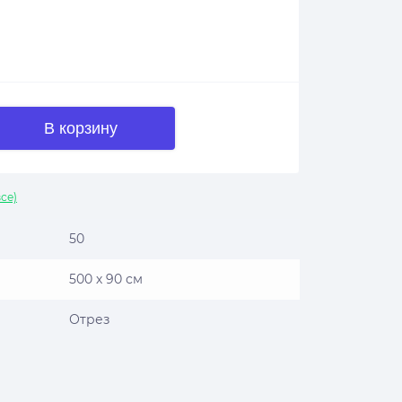
В корзину
се)
50
500 х 90 см
Отрез