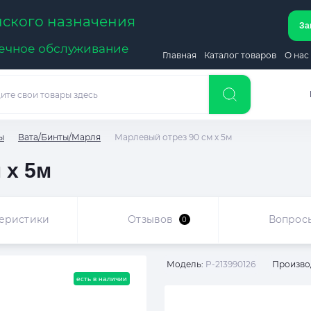
ского назначения
За
речное обслуживание
Главная
Каталог товаров
О нас
ы
Вата/Бинты/Марля
Марлевый отрез 90 см х 5м
 х 5м
еристики
Отзывов
Вопрос
0
Модель:
P-213990126
Произво
есть в наличии