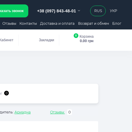
+38 (097) 843-48-01
RUS
УКР
казать звонок
Отзывы
Контакты
Доставка и оплата
Возврат и обмен
Блог
0
Корзина
Кабинет
Закладки
0.00 грн
ы
0
дитель:
Ариадна
Отзывы:
0