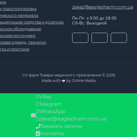
алы
zakaz@eaglepharm.com.ua
и транспортировка
ического материала
Пн-Пт: з 9:00 до 18:00
ицирующие средства и дозаторы
Сб-Вс: Выходной
нское оборудование
нский инструмент
овая одежда, перчатки,
кты и простыни
Ігл фарм Товари медичного призначення © 2026
Made with ❤️ by Online Media
Viber
Telegram
WhatsApp
zakaz@eaglepharm.com.ua
Заказать звонок
Контакты