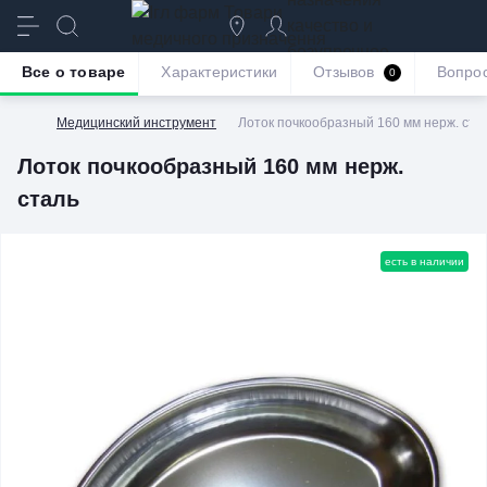
качество и
безупречное
Все о товаре
Характеристики
Отзывов
Вопро
0
обслуживание
Медицинский инструмент
Лоток почкообразный 160 мм нерж. ста
Лоток почкообразный 160 мм нерж.
сталь
есть в наличии