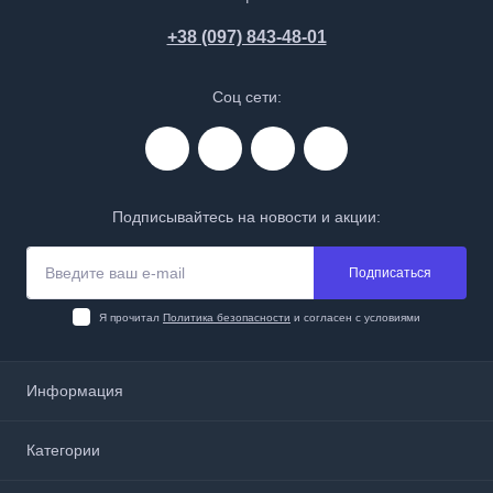
+38 (097) 843-48-01
Соц сети:
Подписывайтесь на новости и акции:
Подписаться
Я прочитал
Политика безопасности
и согласен с условиями
Информация
О нас
Категории
Доставка и оплата
Политика безопасности