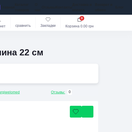
Каталог
О
Доставка и
Возврат и
Главная
Отзывы
Контакты
Блог
товаров
нас
оплата
обмен
0
сравнить
Закладки
нет
Корзина
0.00 грн
лина 22 см
0
urgiwelomed
Отзывы: