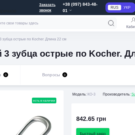
+38 (097) 843-48-
Заказать
RUS
УКР
звонок
01
пречное
Каби
3 зубца острые по Kocher. Длина 22 см
 3 зубца острые по Kocher. Д
в
Вопросы
0
0
Модель:
КО-3
Производитель:
S
есть в наличии
842.65 грн
Быстрый заказ