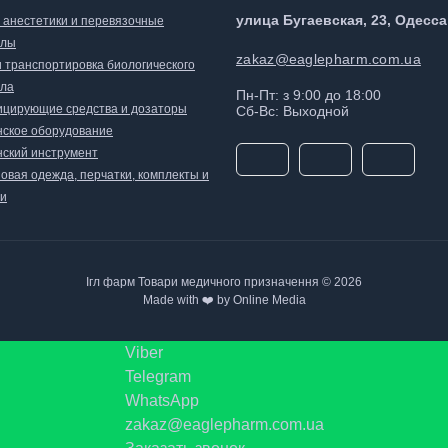
улица Бугаевская, 23, Одесса
, анестетики и перевязочные
алы
zakaz@eaglepharm.com.ua
и транспортировка биологического
ла
Пн-Пт: з 9:00 до 18:00
цирующие средства и дозаторы
Сб-Вс: Выходной
ское оборудование
ский инструмент
овая одежда, перчатки, комплекты и
и
Ігл фарм Товари медичного призначення © 2026
Made with ❤️ by Online Media
Viber
Telegram
WhatsApp
zakaz@eaglepharm.com.ua