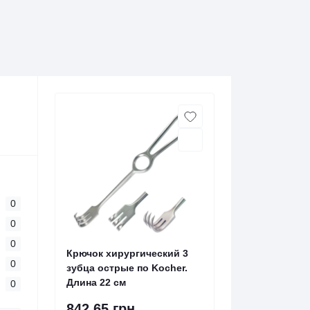
0
0
0
Крючок хирургический 3
0
зубца острые по Kocher.
Длина 22 см
0
842.65 грн