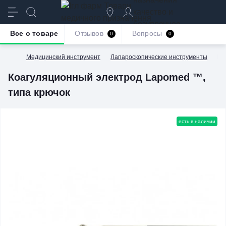
качество и
безупречное
Все о товаре
Отзывов
Вопросы
0
0
обслуживание
Медицинский инструмент
Лапароскопические инструменты
Ко
Коагуляционный электрод Lapomed ™,
типа крючок
есть в наличии