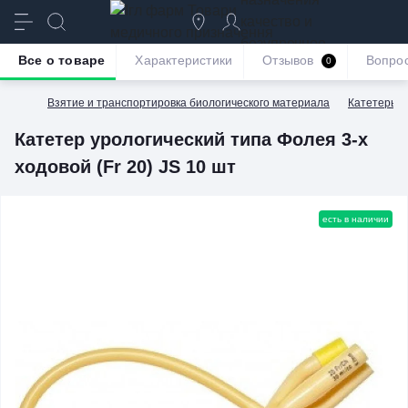
качество и
безупречное
Все о товаре
Характеристики
Отзывов
Вопро
0
обслуживание
Взятие и транспортировка биологического материала
Катетеры
Катетер урологический типа Фолея 3-х
ходовой (Fr 20) JS 10 шт
есть в наличии