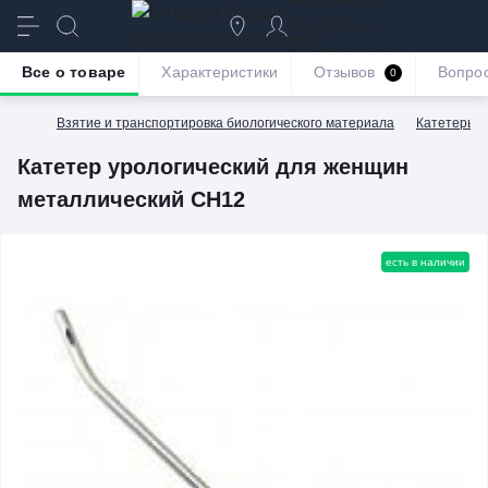
качество и
безупречное
Все о товаре
Характеристики
Отзывов
Вопро
0
обслуживание
Взятие и транспортировка биологического материала
Катетеры м
Катетер урологический для женщин
металлический СН12
есть в наличии