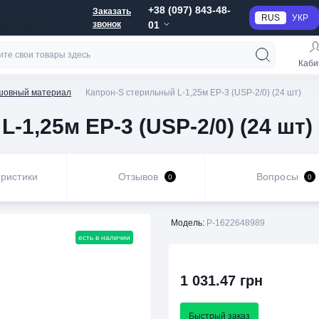
+38 (097) 843-48-
Заказать
RUS
УКР
звонок
01
пречное
Каби
шовный материал
Капрон-S стерильный L-1,25м EP-3 (USP-2/0) (24 шт)
-1,25м EP-3 (USP-2/0) (24 шт)
ристики
Отзывов
Вопросы
0
0
Модель:
P-1622648989
есть в наличии
1 031.47 грн
Быстрый заказ