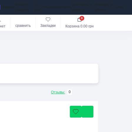
Каталог
О
Доставка и
Возврат и
Главная
Отзывы
Контакты
Блог
товаров
нас
оплата
обмен
0
сравнить
Закладки
нет
Корзина
0.00 грн
0
Отзывы: