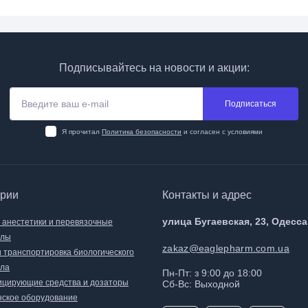
Подписывайтесь на новости и акции:
Подписаться
Я прочитал
Политика безопасности
и согласен с условиями
ории
Контакты и адрес
улица Бугаевская, 23, Одесса
, анестетики и перевязочные
алы
zakaz@eaglepharm.com.ua
и транспортировка биологического
ла
Пн-Пт: з 9:00 до 18:00
цирующие средства и дозаторы
Сб-Вс: Выходной
ское оборудование