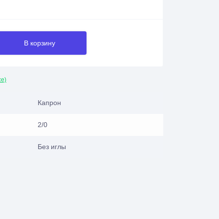
В корзину
се)
Капрон
2/0
Без иглы