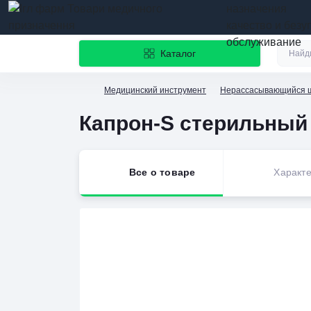
назначения
качество и безу
обслуживание
Каталог
Медицинский инструмент
Нерассасывающийся 
Капрон-S стерильный L
Все о товаре
Характе