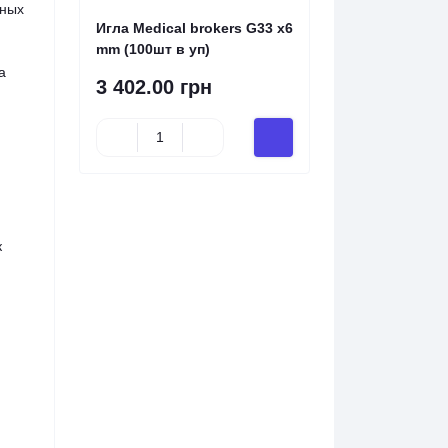
нных
Игла Medical brokers G33 x6
mm (100шт в уп)
а
3 402.00 грн
к
.