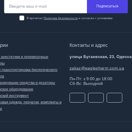
Подписаться
Я прочитал
Политика безопасности
и согласен с условиями
ории
Контакты и адрес
улица Бугаевская, 23, Одесса
, анестетики и перевязочные
алы
zakaz@eaglepharm.com.ua
и транспортировка биологического
ла
Пн-Пт: з 9:00 до 18:00
цирующие средства и дозаторы
Сб-Вс: Выходной
ское оборудование
ский инструмент
овая одежда, перчатки, комплекты и
и