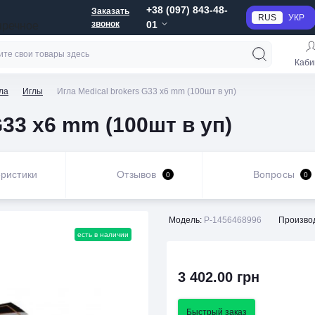
+38 (097) 843-48-
Заказать
RUS
УКР
звонок
01
пречное
Каби
ла
Иглы
Игла Medical brokers G33 x6 mm (100шт в уп)
G33 x6 mm (100шт в уп)
ристики
Отзывов
Вопросы
0
0
Модель:
P-1456468996
Произво
есть в наличии
3 402.00 грн
Быстрый заказ