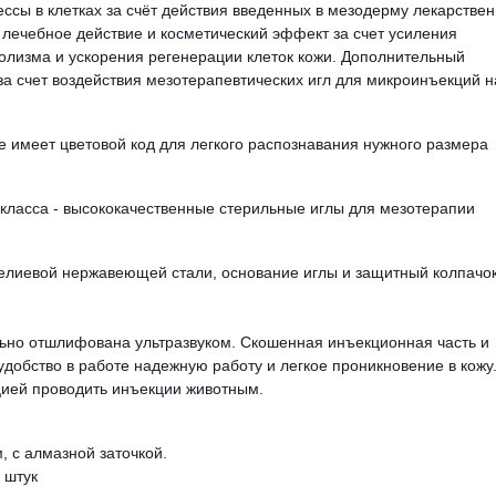
ссы в клетках за счёт действия введенных в мезодерму лекарстве
 лечебное действие и косметический эффект за счет усиления
олизма и ускорения регенерации клеток кожи. Дополнительный
а счет воздействия мезотерапевтических игл для микроинъекций н
е имеет цветовой код для легкого распознавания нужного размера
класса - высококачественные стерильные иглы для мезотерапии
елиевой нержавеющей стали, основание иглы и защитный колпачо
ельно отшлифована ультразвуком. Скошенная инъекционная часть и
добство в работе надежную работу и легкое проникновение в кожу
цией проводить инъекции животным.
, с алмазной заточкой.
 штук