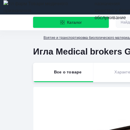
назначения
качество и безу
обслуживание
Каталог
Взятие и транспортировка биологического материа
Игла Medical brokers 
Все о товаре
Характе