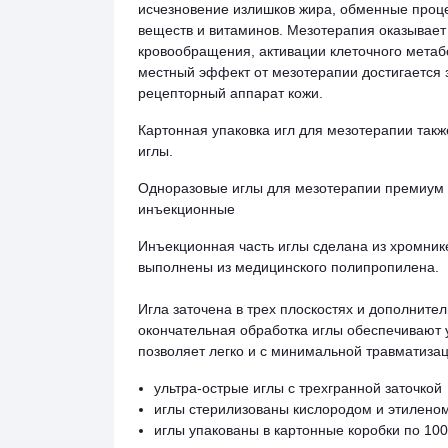
исчезновение излишков жира, обменные проце
веществ и витаминов. Мезотерапия оказывает
кровообращения, активации клеточного метаб
местный эффект от мезотерапии достигается з
рецепторный аппарат кожи.
Картонная упаковка игл для мезотерапии такж
иглы.
Одноразовые иглы для мезотерапии премиум 
инъекционные
Инъекционная часть иглы сделана из хромник
выполнены из медицинского полипропилена.
Игла заточена в трех плоскостях и дополнит
окончательная обработка иглы обеспечивают у
позволяет легко и с минимальной травматиза
ультра-острые иглы с трехгранной заточкой
иглы стерилизованы кислородом и этиленом
иглы упакованы в картонные коробки по 100