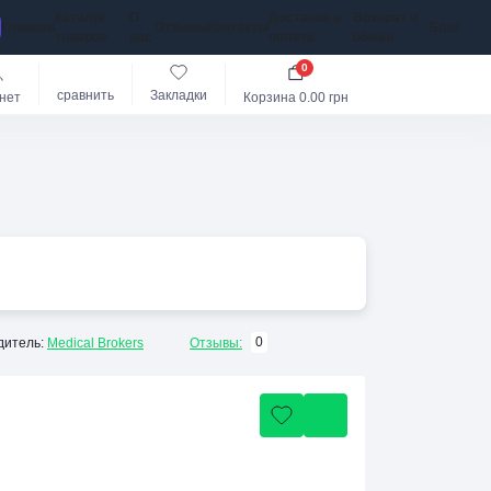
Каталог
О
Доставка и
Возврат и
Главная
Отзывы
Контакты
Блог
товаров
нас
оплата
обмен
0
сравнить
Закладки
нет
Корзина
0.00 грн
0
дитель:
Medical Brokers
Отзывы: