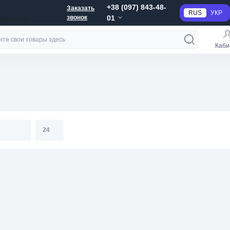
+38 (097) 843-48-
Заказать
RUS
УКР
звонок
01
пречное
Каби