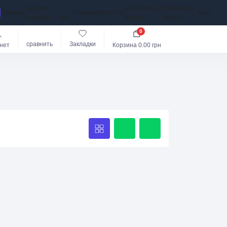
Каталог
О
Доставка и
Возврат и
Главная
Отзывы
Контакты
Блог
товаров
нас
оплата
обмен
0
сравнить
Закладки
нет
Корзина
0.00 грн