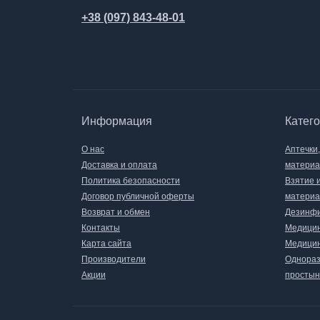
+38 (097) 843-48-01
Информация
Катег
О нас
Аптечки
Доставка и оплата
матери
Политика безопасности
Взятие 
Договор публичной оферты
материа
Возврат и обмен
Дезинфи
Контакты
Медицин
Карта сайта
Медицин
Производители
Однораз
Акции
простын