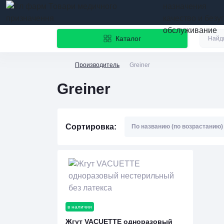
назначения
качество и безу
обслуживание
Каталог
Производитель
Greiner
Greiner
Сортировка:
в наличии
Жгут VACUETTE одноразовый