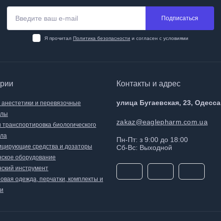
Подписаться
Я прочитал
Политика безопасности
и согласен с условиями
ории
Контакты и адрес
улица Бугаевская, 23, Одесса
, анестетики и перевязочные
алы
zakaz@eaglepharm.com.ua
и транспортировка биологического
ла
Пн-Пт: з 9:00 до 18:00
цирующие средства и дозаторы
Сб-Вс: Выходной
ское оборудование
ский инструмент
овая одежда, перчатки, комплекты и
и