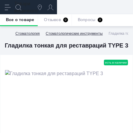
Все о товаре
Отзывов
Вопросы
0
0
Стоматология
Стоматологические инструменты
Гладилка тон
Гладилка тонкая для реставраций TYPE 3
есть в наличии