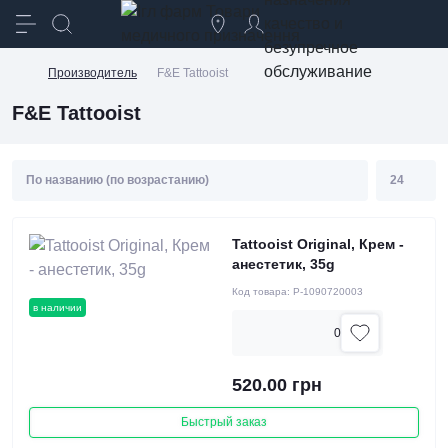
качество и
безупречное
обслуживание
Производитель
F&E Tattooist
F&E Tattooist
Tattooist Original, Крем -
анестетик, 35g
Код товара:
P-1090720003
в наличии
0
520.00 грн
Быстрый заказ