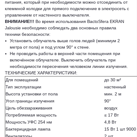
питания, который при необходимости можно отсоединить от
клеммной колодки для прямого подключение в электросеть с
управлением от настенного выключателя.
ВНИМАНИЕ!!!
Во время использования BactoSfera EKRAN
Jalousie необходимо соблюдать два основных правила
техники безопасности:
Установить облучатель выше голов людей (минимум 2
метра от пола) и под углом 90° к стене.
Не проводить работы в верхней части помещения при
включённом облучателе. Выключить облучатель при
необходимости пересечения человеком линии излучения.
ТЕХНИЧЕСКИЕ ХАРАКТЕРИСТИКИ:
Для помещений
до 30 м²
Тип эксплуатации
настенный
Высота установки от пола
мин. 2 м
Угол границы излучения
90°
Цель обеззараживания
воздух
Потребляемая мощность
≤ 17 Вт
Мощность УФС 254 нм
4,8 Вт
Бактерицидная лампа
15 Вт 1 шт 9000
Вентиляторы
2 шт