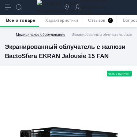
качество и
безупречное
Все о товаре
Характеристики
Отзывов
Вопро
0
обслуживание
Медицинское оборудование
Экранированный облучатель с жалюз
Экранированный облучатель с жалюзи
BactoSfera EKRAN Jalousie 15 FAN
есть в наличии