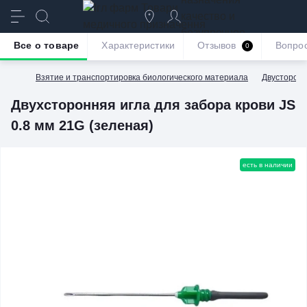
качество и
безупречное
Все о товаре
Характеристики
Отзывов
Вопро
0
обслуживание
Взятие и транспортировка биологического материала
Двусторонн
Двухсторонняя игла для забора крови JS
0.8 мм 21G (зеленая)
есть в наличии