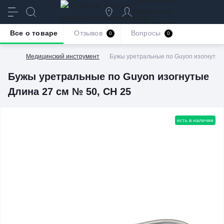
качество и
безупречное
Все о товаре
Отзывов
Вопросы
0
0
обслуживание
Медицинский инструмент
Бужы уретральные по Guyon изогнутые 
Бужы уретральные по Guyon изогнутые
Длина 27 см № 50, СН 25
есть в наличии