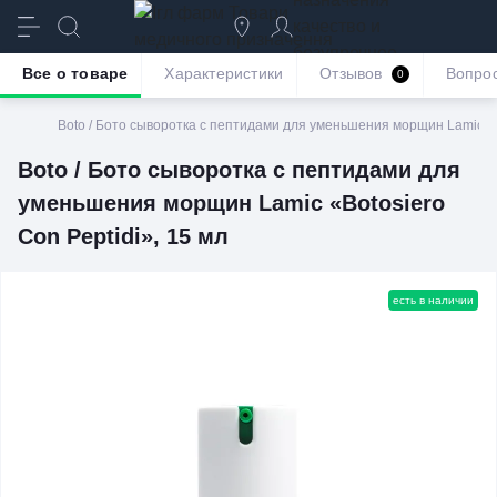
качество и
безупречное
Все о товаре
Характеристики
Отзывов
Вопро
0
обслуживание
Boto / Бото сыворотка с пептидами для уменьшения морщин Lamic «Bo
Boto / Бото сыворотка с пептидами для
уменьшения морщин Lamic «Botosiero
Con Peptidi», 15 мл
есть в наличии