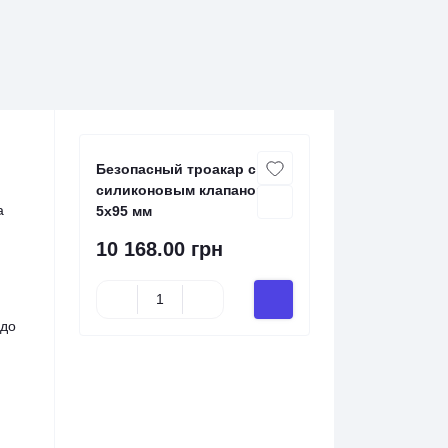
Безопасный троакар с
силиконовым клапаном,
а
5х95 мм
10 168.00 грн
здо