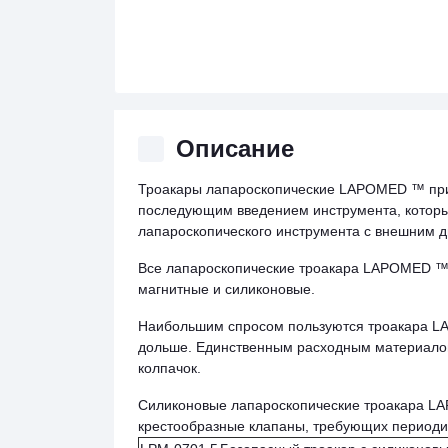
Описание
Троакары лапароскопические LAPOMED ™ прим
последующим введением инструмента, который
лапароскопического инструмента с внешним 
Все лапароскопические троакара LAPOMED ™ 
магнитные и силиконовые.
Наибольшим спросом пользуются троакара LA
дольше. Единственным расходным материалом
колпачок.
Силиконовые лапароскопические троакара LA
крестообразные клапаны, требующих периодич