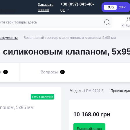
+38 (097) 843-48-
Заказать
RUS
УКР
звонок
01
пречное
Каби
нструменты
Безопасный троакар с силиконовым клапаном, 5х95 мм
с силиконовым клапаном, 5х9
в
Вопросы
0
0
Модель:
LPM-0701.5
Производит
есть в наличии
10 168.00 грн
Быстрый заказ