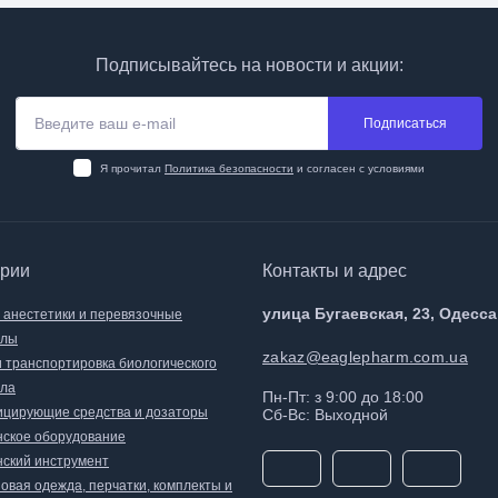
Подписывайтесь на новости и акции:
Подписаться
Я прочитал
Политика безопасности
и согласен с условиями
ории
Контакты и адрес
улица Бугаевская, 23, Одесса
, анестетики и перевязочные
алы
zakaz@eaglepharm.com.ua
и транспортировка биологического
ла
Пн-Пт: з 9:00 до 18:00
цирующие средства и дозаторы
Сб-Вс: Выходной
ское оборудование
ский инструмент
овая одежда, перчатки, комплекты и