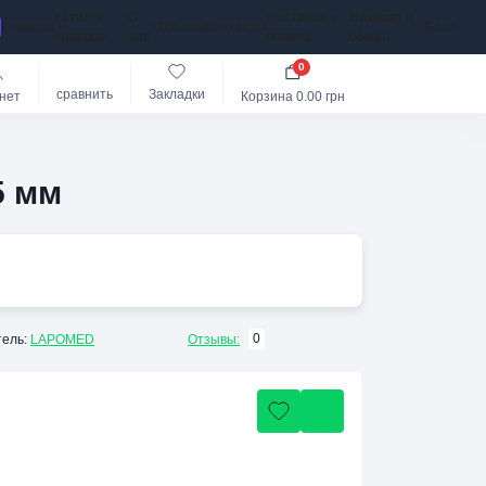
Каталог
О
Доставка и
Возврат и
Главная
Отзывы
Контакты
Блог
товаров
нас
оплата
обмен
0
сравнить
Закладки
нет
Корзина
0.00 грн
5 мм
0
ель:
LAPOMED
Отзывы: