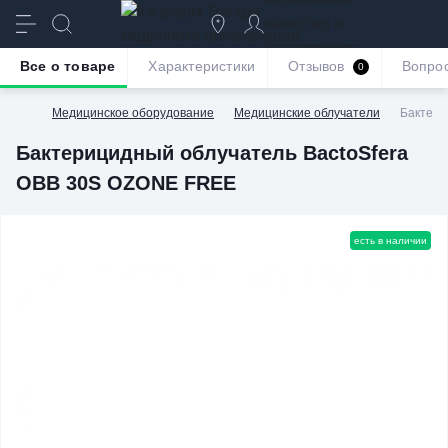
качество и
безупречное
Все о товаре
Характеристики
Отзывов
Вопро
0
обслуживание
Медицинское оборудование
Медицинские облучатели
Бактери
Бактерицидный облучатель BactoSfera
OBB 30S OZONE FREE
есть в наличии