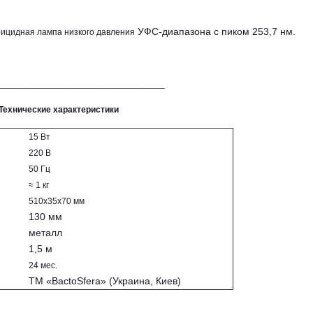
УФС-диапазона с пиком 253,7 нм
.
ицидная лампа низкого давления
__________________________________
Технические характеристики
15 Вт
220 В
50 Гц
≈ 1 кг
510x35x70 мм
130 мм
металл
1,5 м
24 мес.
ТМ «BactoSfera» (Украина, Киев)