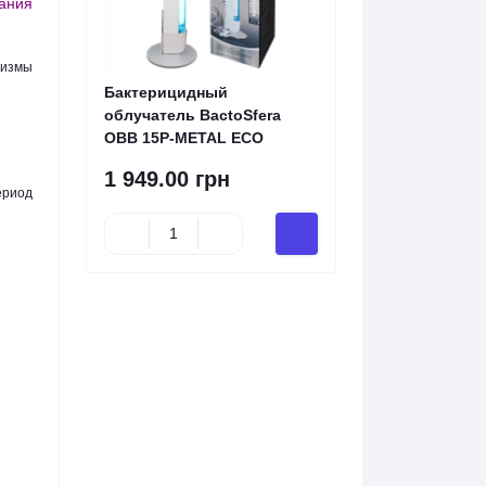
вания
низмы
Бактерицидный
облучатель BactoSfera
OBB 15P-METAL ECO
1 949.00 грн
ериод