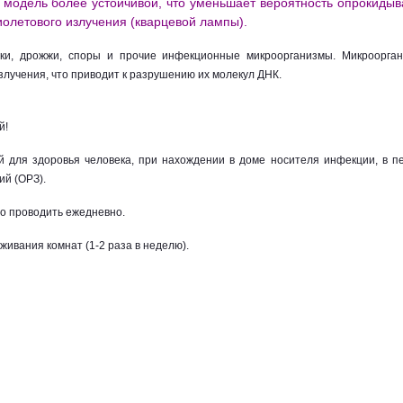
 модель более устойчивой, что уменьшает вероятность опрокиды
иолетового излучения (кварцевой лампы).
ибки, дрожжи, споры и прочие инфекционные микроорганизмы. Микроорга
лучения, что приводит к разрушению их молекул ДНК.
й!
 для здоровья человека, при нахождении в доме носителя инфекции, в п
ий (ОРЗ).
но проводить ежедневно.
ивания комнат (1-2 раза в неделю).