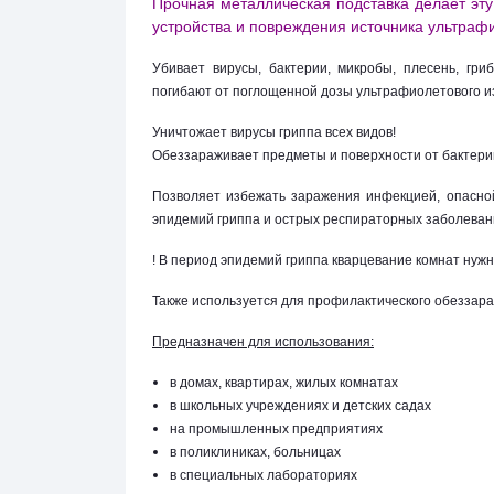
Прочная металлическая подставка делает эту
устройства и повреждения источника ультраф
Убивает вирусы, бактерии, микробы, плесень, гр
погибают от поглощенной дозы ультрафиолетового из
Уничтожает вирусы гриппа всех видов!
Обеззараживает предметы и поверхности от бактери
Позволяет избежать заражения инфекцией, опасной
эпидемий гриппа и острых респираторных заболеван
! В период эпидемий гриппа кварцевание комнат нуж
Также используется для профилактического обеззараж
Предназначен для использования:
в домах, квартирах, жилых комнатах
в школьных учреждениях и детских садах
на промышленных предприятиях
в поликлиниках, больницах
в специальных лабораториях