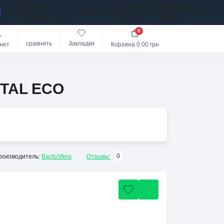
Каталог
О
Доставка и
Возврат и
Главная
Отзывы
Контакты
Блог
товаров
нас
оплата
обмен
0
сравнить
Закладки
нет
Корзина
0.00 грн
ETAL ECO
0
роизводитель:
BactoSfera
Отзывы: