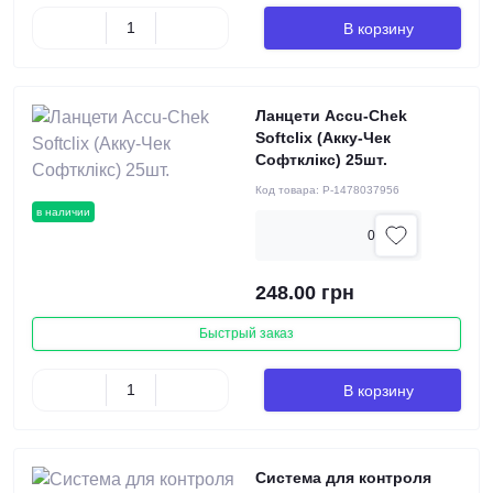
В корзину
Ланцети Accu-Chek
Softclix (Акку-Чек
Софтклікс) 25шт.
Код товара:
P-1478037956
в наличии
0
248.00 грн
Быстрый заказ
В корзину
Система для контроля