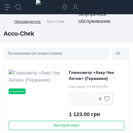
качество и
безупречное
обслуживание
Производитель
Accu-Chek
Accu-Chek
Глюкометр «Акку-Чек
Актив» (Германия)
Код товара:
P-1260991285
в наличии
0
1 123.00 грн
Быстрый заказ