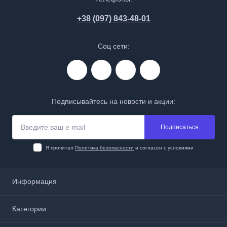
+38 (097) 843-48-01
Соц сети:
Подписывайтесь на новости и акции:
Подписаться
Я прочитал
Политика безопасности
и согласен с условиями
Информация
О нас
Категории
Доставка и оплата
Политика безопасности